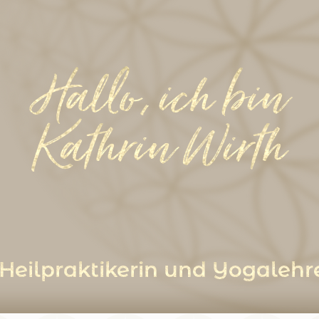
Home
Über mich
Yoga
Yog
Hallo, ich bin
Kathrin Wirth
Heilpraktikerin und Yogalehr